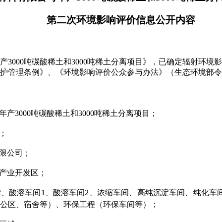
第二次环境影响评价信息公开内容
产
3000
吨碳酸稀土和
3000
吨稀土分离项目》，已确定辐射环境影
护管理条例》、《环境影响评价公众参与办法》（生态环境部令
年产
3000
吨碳酸稀土和
3000
吨稀土分离项目
；
；
限公司
；
产业开发区
；
2
、酸溶车间
1
、酸溶车间
2
、浓缩车间、高纯沉淀车间、纯化车
公区、宿舍等）、环保工程（环保车间等）
；