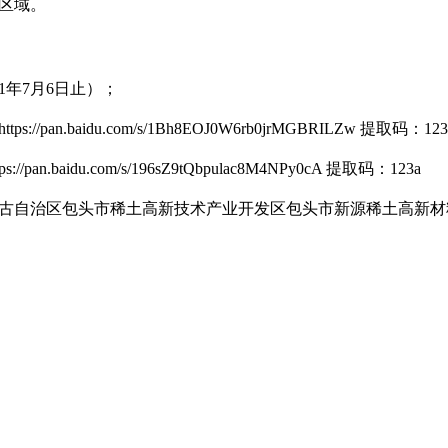
区域。
1
年
7
月
6
日
止）
；
https://pan.baidu.com/s/1Bh8EOJ0W6rb0jrMGBRILZw
提取码：
123
tps://pan.baidu.com/s/196sZ9tQbpulac8M4NPy0cA
提取码：
123a
古自治区包头市稀土高新技术产业开发区
包头市新源稀土高新材