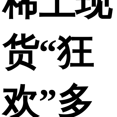
稀土现
货“狂
欢”多