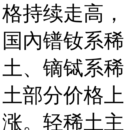
格持续走高，
国內镨钕系稀
土、镝铽系稀
土部分价格上
涨。轻稀土主