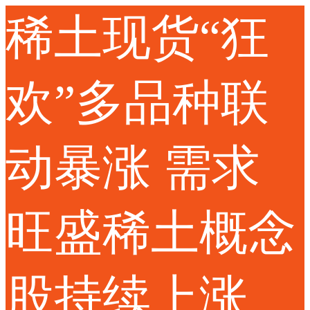
稀土现货“狂
欢”多品种联
动暴涨 需求
旺盛稀土概念
股持续上涨