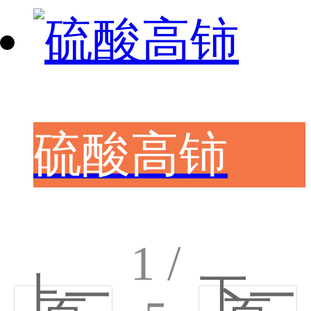
硫酸高铈
1 /
上一
下一