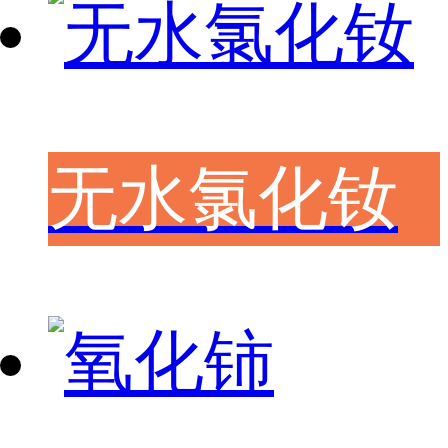
无水氯化钕