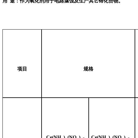
用 途：作为氧化剂用于电路腐蚀及生产其它铈化合物。
项目
规格
Ce(NH
)
(NO
)
-
Ce(NH
)
(NO
)
-