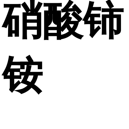
硝酸铈
铵