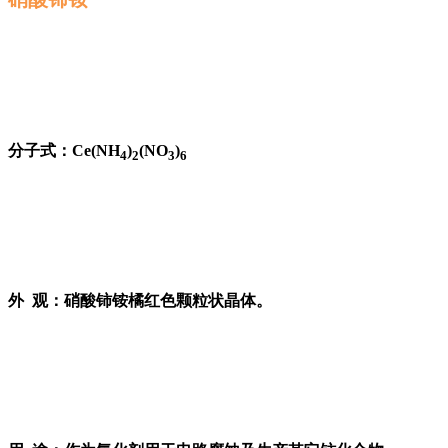
分子式：Ce(NH
)
(NO
)
4
2
3
6
外 观：硝酸铈铵橘红色颗粒状晶体。