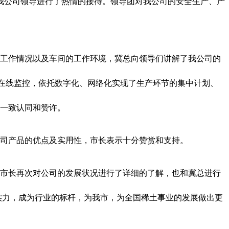
，我公司领导进行了热情的接待。领导团对我公司的安全生产、产
的工作情况以及车间的工作环境，冀总向领导们讲解了我公司的
理的在线监控，依托数字化、网络化实现了生产环节的集中计划、
一致认同和赞许。
司产品的优点及实用性，市长表示十分赞赏和支持。
市长再次对公司的发展状况进行了详细的了解，也和冀总进行
实力，成为行业的标杆，为我市，为全国稀土事业的发展做出更