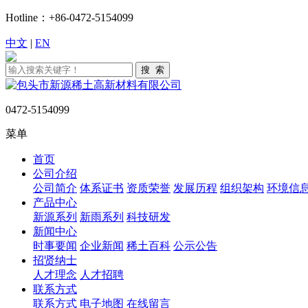
Hotline：+86-0472-5154099
中文
|
EN
0472-5154099
菜单
首页
公司介绍
公司简介
体系证书
资质荣誉
发展历程
组织架构
环境信
产品中心
新源系列
新雨系列
科技研发
新闻中心
时事要闻
企业新闻
稀土百科
公示公告
招贤纳士
人才理念
人才招聘
联系方式
联系方式
电子地图
在线留言