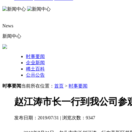
News
新闻中心
时事要闻
企业新闻
稀土百科
公示公告
时事要闻
当前所在位置：
首页
>
时事要闻
赵江涛市长一行到我公司参
发布日期：2019/07/31 | 浏览次数：
9347