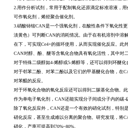
2.用作分析试剂，常用于配制氧化还原滴定标准溶液，
可作氧化剂，烯烃聚合催化剂。
3.硝酸铈铵CAN是一个强氧化剂，在酸性条件下氧化性更
淡黄色）可判断CAN的消耗情况。由于在有机溶剂中溶
在下，可实现Ce4+的循环使用，从而实现催化反应。此
CAN对醇、酚、醚等含氧化合物具有氧化活性，其中对二
对于特殊二级醇如4-烯醇或5-烯醇等，还可以得到环醚化
对于邻苯二酚、对苯二酚以及它们的甲基醚化合物，在C
对苯醌的反应。
对于环氧化合物的氧化反应还可以得到二羰基化合物。此
作为单电子氧化剂，CAN还能实现分子间或分子内的碳-碳键
除了氧化反应外，CAN还是一个有效的硝化试剂，特别
硝化反应，甚至生成难以分离的聚合物。研究发现，将C
硝化，产率可提高到70%~80%。