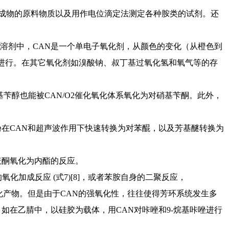
组成物的原料物质以及用作电位滴定法测定各种胺类的试剂。还
它质子溶剂中，CAN是一个单电子氧化剂，从颜色的变化（从橙色到
中进行。在其它氧化剂如溴酸钠、叔丁基过氧化氢和氧气等的存
苄醇也能被CAN/O2催化氧化体系氧化为对硝基苄酮。此外，
在CAN和超声波作用下快速转换为对苯醌，以及芳基醚转换为
笼酮氧化为内酯的反应。
化加成反应 (式7)[8]，或者苯胺自身的二聚反应，
化产物。但是由于CAN的强氧化性，往往使得芳环系统发生多
如在乙腈中，以硅胶为载体，用CAN对咔唑和9-烷基咔唑进行