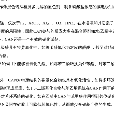
用作薄层色谱法检测多元醇的显色剂，制备磷酸盐敏感的膜电极
强，仅次于F2、XeO3、Ag2+、O3、HN3。在水溶液和其
解度的局限性，因此CAN参与的反应大多在混合溶剂如水/乙腈
外，CAN还是一个有效的硝化试剂。
级醇具有特异氧化性。如将苄醇氧化为对应的醛酮 ，甚至对硝基
合物。
AN作用下能够被氧化为醌。如邻苯二酚转换为邻苯醌、对苯二酚
外，CAN对特定结构的羰基化合物也具有氧化活性，如将多环
形成反应。如1,3-二羰基化合物与苯乙烯系统在CAN作用下的氧
是对芳环系统的硝化。如在乙腈中CAN与苯甲醚作用得到邻位硝
AN吸附在硅胶上可降低其氧化性，从而减少多硝基产物的生成。